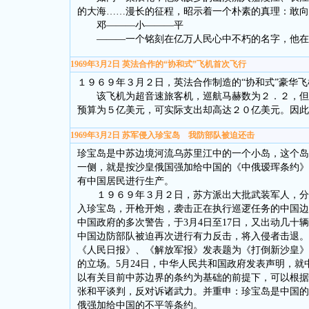
的大海……漫长的征程，昭示着一个朴素的真理：敢向
邓———小———平
———一个铭刻在亿万人民心中不朽的名字，他在
1969年3月2日 英法合作的“协和式”飞机首次飞行
１９６９年３月２日，英法合作制造的“协和式”豪华
该飞机为超音速旅客机，巡航马赫数为２．２，但油
预算为５亿美元，可实际支出却高达２０亿美元。因此
1969年3月2日 苏军侵入珍宝岛 我防部队被迫还击
珍宝岛是中苏边境河流乌苏里江中的一个小岛，这个岛
一侧，就是按沙皇俄国强加给中国的《中俄瑷珲条约》
有中国居民进行生产。
１９６９年３月２日，苏方派出大批武装军人，分乘
入珍宝岛，开枪开炮，袭击正在执行巡逻任务的中国边
中国政府的多次警告，于3月4日至17日，又出动几
中国边防部队被迫再次进行有力反击，将入侵者击退。
《人民日报》、《解放军报》发表题为《打倒新沙皇》
的立场。5月24日，中华人民共和国政府发表声明，
以有关目前中苏边界的条约为基础的前提下，可以根据
张和平谈判，反对诉诸武力。并重申：珍宝岛是中国的
俄强加给中国的不平等条约。