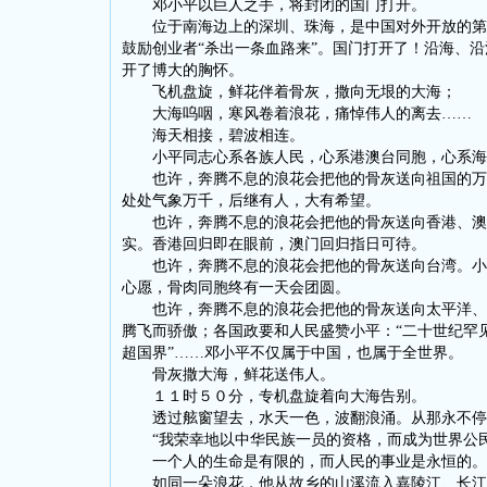
邓小平以巨人之手，将封闭的国门打开。
位于南海边上的深圳、珠海，是中国对外开放的第一
鼓励创业者“杀出一条血路来”。国门打开了！沿海、
开了博大的胸怀。
飞机盘旋，鲜花伴着骨灰，撒向无垠的大海；
大海呜咽，寒风卷着浪花，痛悼伟人的离去……
海天相接，碧波相连。
小平同志心系各族人民，心系港澳台同胞，心系海
也许，奔腾不息的浪花会把他的骨灰送向祖国的万里
处处气象万千，后继有人，大有希望。
也许，奔腾不息的浪花会把他的骨灰送向香港、澳门
实。香港回归即在眼前，澳门回归指日可待。
也许，奔腾不息的浪花会把他的骨灰送向台湾。小平
心愿，骨肉同胞终有一天会团圆。
也许，奔腾不息的浪花会把他的骨灰送向太平洋、印
腾飞而骄傲；各国政要和人民盛赞小平：“二十世纪罕见
超国界”……邓小平不仅属于中国，也属于全世界。
骨灰撒大海，鲜花送伟人。
１１时５０分，专机盘旋着向大海告别。
透过舷窗望去，水天一色，波翻浪涌。从那永不停息
“我荣幸地以中华民族一员的资格，而成为世界公民
一个人的生命是有限的，而人民的事业是永恒的。
如同一朵浪花，他从故乡的山溪流入嘉陵江、长江，