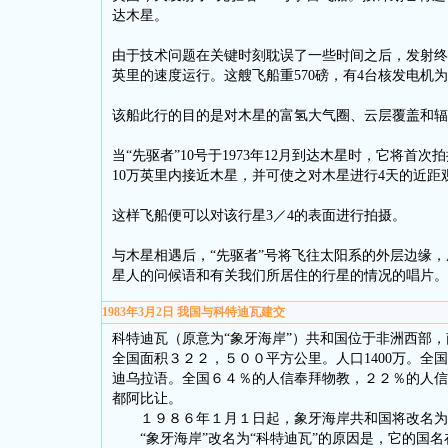
达木星。
由于技术问题在关键时刻耽误了一些时间之后，发射终于
英里的速度运行。这艘飞船重570磅，有4台核发电机
该船此行的目的是对木星的富氢大气圈、云层覆盖和辐
当“先驱者”10号于1973年12月到达木星时，它将
10万英里内接近木星，并可使之对木星进行4天的近距
这样飞船便可以对该行星3／4的表面进行拍摄。
与木星相遇后，“先驱者”号将飞往太阳系的外层边缘
星人的问候语和有关我们所居住的行星的情况的唱片。
1983年3月2日 我国与科特迪瓦建交
科特迪瓦（原意为“象牙海岸”）共和国位于非洲西部
全国面积３２２，５００平方公里。人口1400万。
迪乌拉语。全国６４％的人信奉拜物教，２２％的人信
都阿比让。
１９８６年１月１日起，象牙海岸共和国将改名为科特
“象牙海岸”改名为“科特迪瓦”的原因是，它的国名