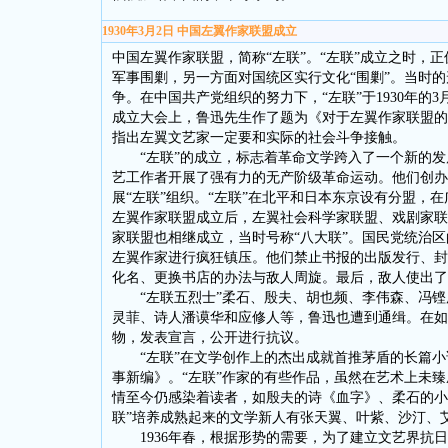
1930年3月2日 中国左翼作家联盟成立
中国左翼作家联盟，简称“左联”。“左联”成立之时，
军事围剿，另一方面对国统区实行文化“围剿”。当时
争。在中国共产党组织的努力下，“左联”于1930年的
成立大会上，鲁迅先生作了题为《对于左翼作家联盟的
指出左翼文艺家一定要和实际的社会斗争接触。
“左联”的成立，标志着革命文学跨入了一个新的发展
艺工作者开展了强有力的无产阶级革命运动。他们创办
展“左联”组织。“左联”在北平和日本东京设有分盟，
左翼作家联盟成立后，左翼社会科学家联盟、戏剧家联
家联盟也相继成立，当时号称“八大联”。国民党统治
左翼作家进行疯狂镇压。他们禁止书报的出版发行、封
化名、更换书店的办法与敌人周旋。最后，敌人使出了
“左联五烈士”柔石、殷夫、胡也频、李伟森、冯铿
灵菲、诗人潘谟华和应修人等，鲁迅也遭到通缉。在如
物，发表宣言，公开进行抗议。
“左联”在文学创作上的杰出成就首推茅盾的长篇小
事新编》。“左联”作家的有些作品，虽然在艺术上未
情至今仍感染着读者，如殷夫的诗《血字》、柔石的小
联”培养成熟起来的文学新人有张天翼、叶紫、沙汀、
1936年春，根据形势的需要，为了建立文艺界抗日民