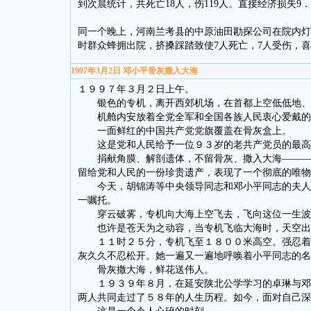
到次晨统计，共死亡18人，伤119人。直接经济损失
同一个晚上，河南兰考县的中原油田勘探公司在院内灯
时群众蜂拥出院，挤搡踩踏致使7人死亡，7人受伤，
1997年3月2日 邓小平骨灰撒入大海
１９９７年３月２日上午。
银色的专机，离开西郊机场，在首都上空低低地、缓
机舱内安放着全党全军和全国各族人民衷心爱戴的
一面鲜红的中国共产党党旗覆盖在骨灰盒上。
这是党和人民给予一位９３岁的老共产党员的最高
捐献角膜、解剖遗体，不留骨灰、撒入大海———这
留给党和人民的一份珍贵遗产，表现了一个彻底的唯物
今天，胡锦涛等中央领导同志和邓小平同志的夫人卓
一嘱托。
穿云破雾，专机向大海上空飞去，飞向这位一生波
也许是苍天为之动容，当专机飞临大海时，天空出
１１时２５分，专机飞至１８００米高空。强忍着悲
灰久久不忍松开。她一遍又一遍地呼唤着小平同志的
骨灰撒大海，鲜花送伟人。
１９３９年８月，在延安陕北公学学习的卓琳与邓小
两人共同走过了５８年的人生历程。如今，面对自己深