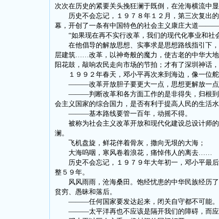
次次在历史的紧要关头挽狂澜于既倒，在沧海横流中显
历史不会忘记，１９７８年１２月，第三次复出的邓
幕，开创了一条有中国特色的社会主义康庄大道———
“如果现在再不实行改革，我们的现代化事业和社会
在他倡导的解放思想、实事求是思想路线指引下，改
层建筑……改革，以神奇般的魔力，使古老的中华大地
阳花鼓，敲响农民走向市场的节拍；才有了深圳神话，
１９９２年春天，邓小平再次来到海边，像一位舵手
———改革开放胆子要更大一点，思想更解放一点
———判断改革和各方面工作的是非得失，归根到底
会主义国家的综合国力，是否有利于提高人民的生活水
———基本路线要管一百年，动摇不得。
被称为社会主义改革开放和现代化建设总设计师的邓
澜。
飞机盘旋，鲜花伴着骨灰，撒向无垠的大海；
大海呜咽，寒风卷着浪花，痛悼伟人的离去……
历史不会忘记，１９７９年大年初一，邓小平最后一
整５９年。
风风雨雨，沧海桑田。饱经忧患的中华民族经历了太
贫穷、愚昧和落后。
———任何国家要发达起来，闭关自守都不可能。
———太平洋再也不应该是隔开我们的障碍，而应