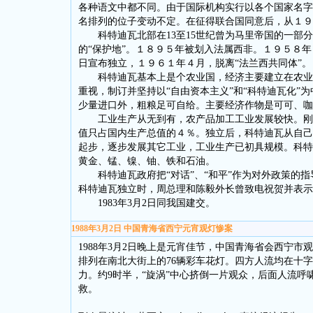
各种语文中都不同。由于国际机构实行以各个国家名字
名排列的位子变动不定。在征得联合国同意后，从１９
科特迪瓦北部在13至15世纪曾为马里帝国的一部分
的“保护地”。１８９５年被划入法属西非。１９５８年
日宣布独立，１９６１年４月，脱离“法兰西共同体”。
科特迪瓦基本上是个农业国，经济主要建立在农业和
重视，制订并坚持以“自由资本主义”和“科特迪瓦化”
少量进口外，粗粮足可自给。主要经济作物是可可、咖
工业生产从无到有，农产品加工工业发展较快。刚独
值只占国内生产总值的４％。独立后，科特迪瓦从自己
起步，逐步发展其它工业，工业生产已初具规模。科特
黄金、锰、镍、铀、铁和石油。
科特迪瓦政府把“对话”、“和平”作为对外政策的指
科特迪瓦独立时，周总理和陈毅外长曾致电祝贺并表示
1983年3月2日同我国建交。
1988年3月2日 中国青海省西宁元宵观灯惨案
1988年3月2日晚上是元宵佳节，中国青海省会西宁
排列在南北大街上的76辆彩车花灯。四方人流均在十
力。约9时半，“旋涡”中心挤倒一片观众，后面人流
救。