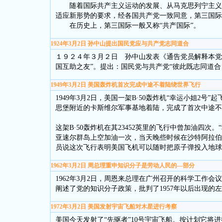
随着国际共产主义运动的发展、从马克思列宁主义与
适应新形势的要求，经各国共产党一致同意，第三国际于
在历史上，第三国际一般又称“共产国际”。
1924年3月2日 孙中山提出国民党应与共产党志同道合
１９２４年３月２日 孙中山发表《通告党员解释本党
国互助之友”。提出：国民党与共产党“彼此既志同道合
1949年3月2日 美国轰炸机首次完成中途不着陆绕世界飞行
1949年3月2日，美国一架B·50轰炸机“幸运小姐2号
思堡附近的卡斯维尔军事基地着陆，完成了首次中途不
这架B·50轰炸机在其23452英里的飞行中曾加油四次
亚速尔群岛上空加油一次，当天晚些时候在沙特阿拉伯
员说这次飞行表明美国飞机可以随时把原子弹投入地球
1962年3月2日 周总理重申知识分子是劳动人民的—部分
1962年3月2日，周恩来总理在广州召开的科学工作
阐述了党的知识分子政策，批判了1957年以后出现
1972年3月2日 美国发射宇宙飞船对木星进行考察
美国今天发射了“先驱者”10号宇宙飞船。按计划它将