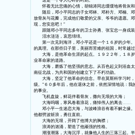
这是一个令人心碎的时刻。
怀着无比悲痛的心情，胡锦涛同志缓缓地将骨灰和
随后，邓小平同志的子女邓林、邓朴方、邓楠、邓榕
放骨灰与花瓣，完成他们敬爱的父亲、爷爷的遗愿。邓
现，您安息吧！”
跟随邓小平同志多年的卫士孙勇、张宝忠一身戎装
泪水涟涟，哀思绵绵。
第一次见到海洋，邓小平还是一个１６岁的少年。那
的真理。在那些日子里，美丽而苦难的祖国，时常越过
大海，是他革命生涯的起点。１９２２年，１８岁的
业革命家的道路。
大海，磨炼了他坚强的意志。从百色起义到浴血太行
南征北战，为共和国的创建立下了不朽功勋。
大海，坚定了他革命的信念。早在莫斯科学习时，他
级。”６０多年后，他在退休之前，依然深情地说：我
的事业。
飞机盘旋，鲜花伴着骨灰，撒向无垠的大海；
大海呜咽，寒风卷着浪花，痛悼伟人的离去……
邓小平一生迷恋大海，与波峰浪谷有着不解之缘。一
他都劈波斩浪，勇往直前。
大海的无垠，开阔了他博大的胸襟；
浪涛的汹涌，塑造了他顽强的性格。
潮涨潮落，大海沉浮，就像他人生的三落三起。半个