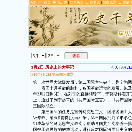
历史千年首页
|
中国历史
|
世界历史
|
历史名人
|
教案试题
|
历史故
查看
3月2日 历史上的大事记
今天
3月2
|
1919年3月2日 第三国际成立
第一次世界大战爆发后，第二国际宣告破产。列宁为团
俄国十月革命的胜利，各国革命运动的发展、以及各国
年3月2日到6日，在列宁的直接领导下，于莫斯科召开
上，通过了列宁起草的《共产国际宣言》、《共产国际
三国际成立。
第三国际的任务是宣传马克思主义，团结各国工人阶
级专政、消灭剥削制度而斗争，第三国际批判了形形色
组成革命的马克思主义政党，帮助各国共产党培养一批
国被压迫民族的解放运动，进行反对国际法西斯主义的