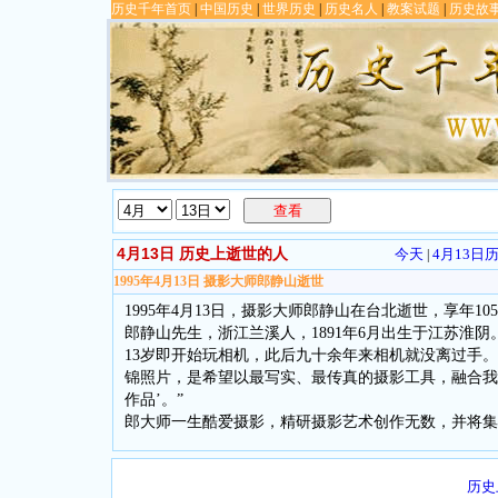
历史千年首页
|
中国历史
|
世界历史
|
历史名人
|
教案试题
|
历史故
查看
4月13日 历史上逝世的人
今天
4月13日
|
1995年4月13日 摄影大师郎静山逝世
1995年4月13日，摄影大师郎静山在台北逝世，享年10
郎静山先生，浙江兰溪人，1891年6月出生于江苏淮阴
13岁即开始玩相机，此后九十余年来相机就没离过手。
锦照片，是希望以最写实、最传真的摄影工具，融合我
作品’。”
郎大师一生酷爱摄影，精研摄影艺术创作无数，并将集
历史