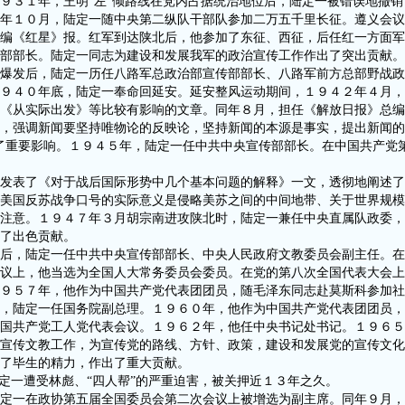
９３１年，王明“左”倾路线在党内占据统治地位后，陆定一被错误地撤
年１０月，陆定一随中央第二纵队干部队参加二万五千里长征。遵义会议
编《红星》报。红军到达陕北后，他参加了东征、西征，后任红一方面军
部部长。陆定一同志为建设和发展我军的政治宣传工作作出了突出贡献。
发后，陆定一历任八路军总政治部宣传部部长、八路军前方总部野战政
９４０年底，陆定一奉命回延安。延安整风运动期间，１９４２年４月，
《从实际出发》等比较有影响的文章。同年８月，担任《解放日报》总编
，强调新闻要坚持唯物论的反映论，坚持新闻的本源是事实，提出新闻的
了重要影响。１９４５年，陆定一任中共中央宣传部部长。在中国共产党
表了《对于战后国际形势中几个基本问题的解释》一文，透彻地阐述了
美国反苏战争口号的实际意义是侵略美苏之间的中间地带、关于世界规模
注意。１９４７年３月胡宗南进攻陕北时，陆定一兼任中央直属队政委，
了出色贡献。
，陆定一任中共中央宣传部部长、中央人民政府文教委员会副主任。在
议上，他当选为全国人大常务委员会委员。在党的第八次全国代表大会上
９５７年，他作为中国共产党代表团团员，随毛泽东同志赴莫斯科参加社
，陆定一任国务院副总理。１９６０年，他作为中国共产党代表团团员，
国共产党工人党代表会议。１９６２年，他任中央书记处书记。１９６５
传文教工作，为宣传党的路线、方针、政策，建设和发展党的宣传文化
了毕生的精力，作出了重大贡献。
一遭受林彪、“四人帮”的严重迫害，被关押近１３年之久。
一在政协第五届全国委员会第二次会议上被增选为副主席。同年９月，