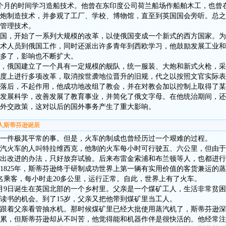
个月的时间学习造船技术。他曾在东印度公司荷兰船场作船舶木工，也曾
炮制造技术，并参观了工厂、学校、博物馆，直至到英国国会旁听。总之
管理技术。
国，开始了一系列大规模的改革，以使俄国变成一个新式的西方国家。为
术人员到俄国工作，同时还派出许多青年到西欧学习，他鼓励发展工业和
多了，影响也不断扩大。
俄国建立了一个具有一定规模的舰队，统一服装、大炮和新式火枪，采
度上进行多项改革，取消按世袭地位晋升的旧规，代之以按照文官实际表
后，不起作用，他成功地改组了教会，并在对教会加以控制上取得了某
发展科学，改善发展了教育事业，并简化了俄文字母。在他统治期间，还
外交政策，这对以后的国外事务产生了重大影响。
基人斯蒂芬逊诞辰
一件极其平常的事。但是，火车的制成也曾经历过一个艰难的过程。
火车的人叫特拉维西克，他制的火车每小时可行驶五、六公里，但由于
出改进的办法，只好放弃试验。后来布雷金索浦和布兰顿等人，也都进行
1825年，斯蒂芬逊终于研制成功世界上第一辆有实用价值的客货兼运的蒸汽
00名乘客，每小时走20多公里，运行正常。自此，世界上有了火车。
月9日诞生在英国北部的一个乡村里。父亲是一个煤矿工人，生活非常贫困
读书的机会。到了15岁，父亲又把他带到煤矿里当工人。
着父亲看管抽水机。那时候煤矿里已经大批使用蒸汽机了，斯蒂芬逊深
累，但斯蒂芬逊却从不叫苦，他觉得能和机器作伴是很快活的。他经常注