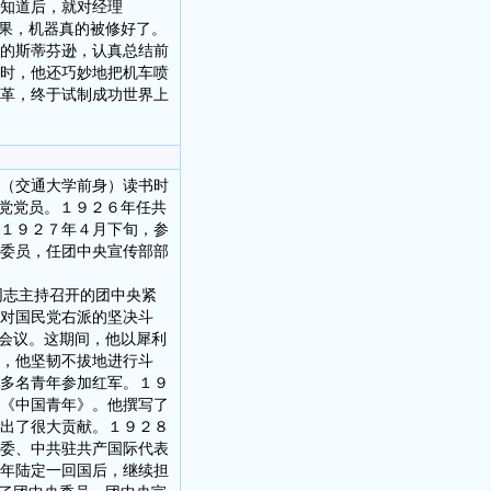
知道后，就对经理
结果，机器真的被修好了。
悉的斯蒂芬逊，认真总结前
时，他还巧妙地把机车喷
革，终于试制成功世界上
（交通大学前身）读书时
产党党员。１９２６年任共
１９２７年４月下旬，参
委员，任团中央宣传部部
同志主持召开的团中央紧
对国民党右派的坚决斗
”会议。这期间，他以犀利
，他坚韧不拔地进行斗
多名青年参加红军。１９
《中国青年》。他撰写了
出了很大贡献。１９２８
委、中共驻共产国际代表
年陆定一回国后，继续担