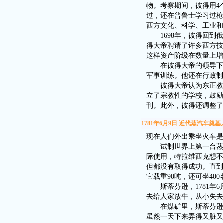
物。考察期间，彼得用4
过，还在普鲁士学习过枪
西方文化、科学、工业和
1698年，彼得回到俄
得大帝聘请了许多西方技
这样资产阶级在数量上增
在彼得大帝的领导下，
军事训练。他还在行政制
彼得大帝认为东正教落
立了宗教性的学校，鼓励
刊。此外，彼得还调整了
1781年6月9日 近代蒸汽车奠
现在人们外出乘坐火车是
试制世界上第一台蒸汽
际使用，特拉维西克想不
但都没有取得成功。直到
它载重90吨，还可坐4
斯蒂芬逊，1781年6
去给人家放牛，从小失去
在煤矿里，斯蒂芬逊跟
虽然一天下来弄得又脏又