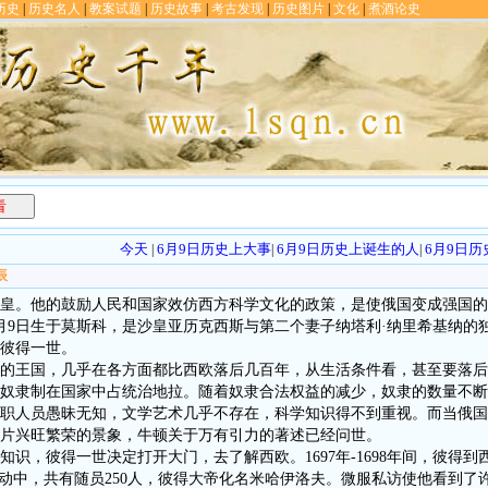
历史
|
历史名人
|
教案试题
|
历史故事
|
考古发现
|
历史图片
|
文化
|
煮酒论史
看
今天
6月9日历史上大事
6月9日历史上诞生的人
6月9日
|
|
|
辰
皇。他的鼓励人民和国家效仿西方科学文化的政策，是使俄国变成强国的
月9日生于莫斯科，是沙皇亚历克西斯与第二个妻子纳塔利·纳里希基纳的
彼得一世。
王国，几乎在各方面都比西欧落后几百年，从生活条件看，甚至要落后
奴隶制在国家中占统治地拉。随着奴隶合法权益的减少，奴隶的数量不断
职人员愚昧无知，文学艺术几乎不存在，科学知识得不到重视。而当俄国
片兴旺繁荣的景象，牛顿关于万有引力的著述已经问世。
，彼得一世决定打开大门，去了解西欧。1697年-1698年间，彼得到
行动中，共有随员250人，彼得大帝化名米哈伊洛夫。微服私访使他看到了