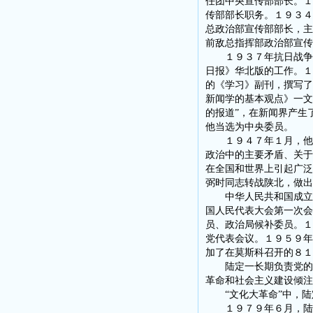
任团中央宣传部部长。１
传部部长职务。１９３４
总政治部宣传部部长，主
前敌总指挥部政治部宣传
１９３７年抗日战争爆
日报》华北版的工作。１
的《学习》副刊，撰写了
新闻学的基本观点》一文
的报道”，在新闻界产生
他当选为中央委员。
１９４７年１月，他发
政治中的主要矛盾、关于
在全国和世界上引起广泛
弼时同志转战陕北，做出
中华人民共和国成立后
国人民代表大会第一次会
员、政治局候补委员。１
党代表会议。１９５９年
加了在莫斯科召开的８１
陆定一长期负责党的宣
革命和社会主义建设倾注
“文化大革命”中，陆定
１９７９年６月，陆定