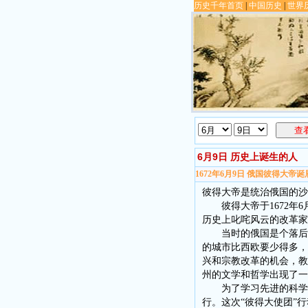
历史千年首页
|
中国历史
|
世界
查
6月9日 历史上诞生的人
1672年6月9日 俄国彼得大帝诞
彼得大帝是统治俄国的沙
彼得大帝于1672年6
历史上叱咤风云的改革家
当时的俄国是个落后的
的城市比西欧要少得多，
兴和宗教改革的机会，教
州的文学和哲学出现了一
为了学习先进的科学知识
行。这次“彼得大使团”