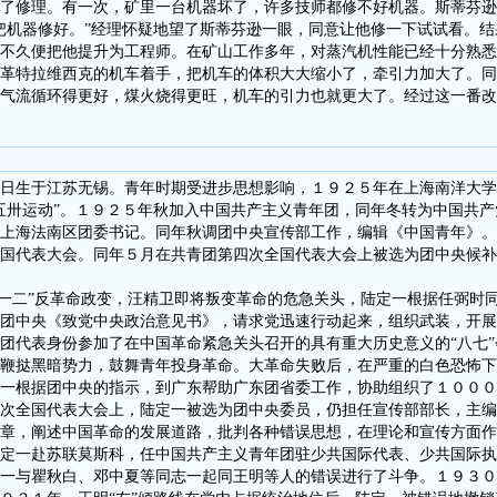
了修理。有一次，矿里一台机器坏了，许多技师都修不好机器。斯蒂芬逊
把机器修好。”经理怀疑地望了斯蒂芬逊一眼，同意让他修一下试试看。
，不久便把他提升为工程师。在矿山工作多年，对蒸汽机性能已经十分熟
革特拉维西克的机车着手，把机车的体积大大缩小了，牵引力加大了。同
气流循环得更好，煤火烧得更旺，机车的引力也就更大了。经过这一番改
日生于江苏无锡。青年时期受进步思想影响，１９２５年在上海南洋大学
五卅运动”。１９２５年秋加入中国共产主义青年团，同年冬转为中国共
上海法南区团委书记。同年秋调团中央宣传部工作，编辑《中国青年》。
国代表大会。同年５月在共青团第四次全国代表大会上被选为团中央候补
一二”反革命政变，汪精卫即将叛变革命的危急关头，陆定一根据任弼时
团中央《致党中央政治意见书》，请求党迅速行动起来，组织武装，开展
团代表身份参加了在中国革命紧急关头召开的具有重大历史意义的“八七
鞭挞黑暗势力，鼓舞青年投身革命。大革命失败后，在严重的白色恐怖下
一根据团中央的指示，到广东帮助广东团省委工作，协助组织了１０００
次全国代表大会上，陆定一被选为团中央委员，仍担任宣传部部长，主编
章，阐述中国革命的发展道路，批判各种错误思想，在理论和宣传方面作
定一赴苏联莫斯科，任中国共产主义青年团驻少共国际代表、少共国际执
一与瞿秋白、邓中夏等同志一起同王明等人的错误进行了斗争。１９３０