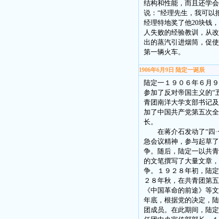
结构和性能，而且还学会
说：“经理先生，我可以
经理特地奖了他20块钱
人失败的经验教训，从改
出的蒸汽引进烟筒，促使
第一辆火车。
1906年6月9日 陆定一诞辰
陆定一１９０６年６月９
参加了反对帝国主义的“
青团南洋大学支部书记及
加了中国共产党第五次全
长。
在蒋介石发动了“四·
急会议精神，参与起草了
争。随后，陆定一以共青
的文笔撰写了大量文章，
争。１９２８年初，陆定
２８年秋，在共青团第五
《中国革命的前途》等文
年底，根据党的决定，陆
团成员。在此期间，陆定