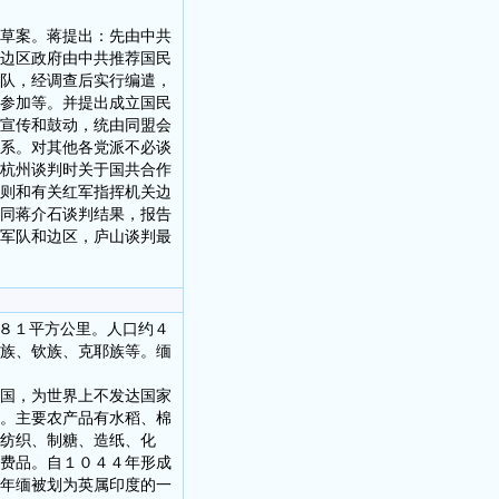
草案。蒋提出：先由中共
边区政府由中共推荐国民
队，经调查后实行编遣，
参加等。并提出成立国民
宣传和鼓动，统由同盟会
系。对其他各党派不必谈
杭州谈判时关于国共合作
则和有关红军指挥机关边
同蒋介石谈判结果，报告
军队和边区，庐山谈判最
５８１平方公里。人口约４
族、钦族、克耶族等。缅
国，为世界上不发达国家
。主要农产品有水稻、棉
纺织、制糖、造纸、化
费品。自１０４４年形成
年缅被划为英属印度的一