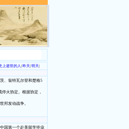
历史上逝世的人
昨天
明天
|
|
|
茨、翁特瓦尔登和楚格5
达成停火协定。根据协定，
黎世邦发动战争。
过中国第一个赴美留学毕业