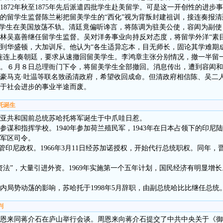
1872年秋至1875年先后派遣四批学生赴美留学。可是这一开创性的进步
的留学生监督陈兰彬把留美学生的“西化”视为背叛封建祖训，接连奏报
留学生在美国放荡不轨。清廷竟偏听谗言，将陈调为驻美公使，容闳为副
林吴嘉善继任留学生监督。吴对洋务事业向持反对态度，将留学外洋“素
到华盛顿，大加训斥。他认为“各生适异忘本，目无师长，固论其学难期
连连上奏朝廷，要求从速撤回留美学生。李鸿章主张分别情况，撤一半留
。６月８日总理衙门下令，将留美学生全部撤回。消息传出，遭到容闳和
豪马克·吐温等联名致函清政府，希望收回成命。但清政府相信陈、吴二
于社会进步的事业半途而废。
哈托诞生
尼西亚共和国前总统苏哈托将军诞生于中爪哇日惹。
谋和指挥学校。1940年参加荷兰殖民军，1943年在日本占领下的印尼陆
惹军区司令。
后接管印尼政权。1966年3月11日经苏加诺授权，开始代行总统职权。同年，晋
法”，大量引进外资。1969年实施第一个五年计划，国民经济有明显增长。
内局势动荡的影响，苏哈托于1998年5月辞职，由副总统哈比比继任总统
判
恩来同蒋介石在庐山举行会谈。周恩来向蒋介石提交了中共中央关于《御