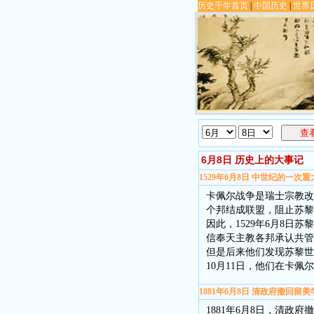
历史千年首页
|
中国历史
|
世界
查
6月8日 历史上的大事记
1529年6月8日 中世纪的一
卡佩尔战争是瑞士宗教改
个邦结成联盟，阻止苏黎
因此，1529年6月8日
信奉天主教各邦承认共管
但是后来他们发现苏黎世
10月11日，他们在卡
1881年6月8日 清政府撤回留美
1881年6月8日，清