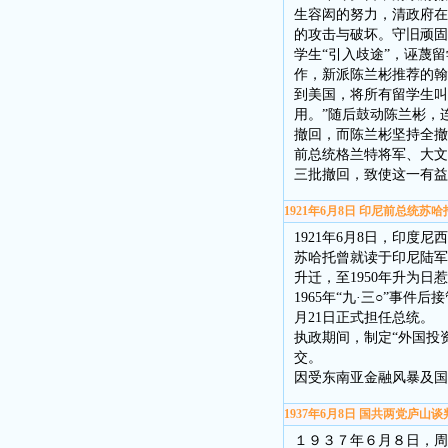
生容闳的努力，清政府在
的攻击与破坏。守旧顽固
学生“引入歧途”，诬蔑
作，新派陈兰彬推荐的翰
到美国，将所有留学生叫
用。”随后鼓动陈兰彬，
撤回，而陈兰彬坚持全撤
前总统格兰特将军、大文
三批撤回，致使这一有益
1921年6月8日 印尼前总统苏
1921年6月8日，印度
苏哈托曾就读于印尼陆军参
升迁，至1950年升为日
1965年“九·三○”事件
月21日正式担任总统。
执政期间，制定“外国投资
交。
因受东南亚金融风暴及国
1937年6月8日 国共两党庐山谈
１９３７年６月８日，周