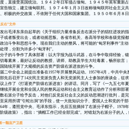
度，直接受英国统治。１９４２年日军侵占缅甸。１９４５年英军重新占
宣告独立，建立缅甸联邦。１９７４年１月３日改称缅甸联邦社会主义共
、积极的外交政策，不依附于任何大国和国家集团。１９５０年６月８日
“反右”文件
共中央发出毛泽东亲自起草的《关于组织力量准备反击右派分子的猖狂进攻的
子或者叛变出去，或者动摇思叛。各省市机关、各高等学校和各级党报都
政治斗争和思想斗争。现在我们主动的整风，将可能的“匈牙利事件”主
处理，分割为许多小“匈牙利”。
子的斗争作了具体部署：以大字报为战斗武器，在斗争中取得经验，锻
切毒素来，最好让反动的教授、讲师、助教及学生大吐毒素，畅所欲言；
国陆续开展了大规模的反击资产阶级右派进攻的斗争。
届二中全会上就提出准备在1957年开展整风运动。1957年4月，中共中
战部先后召开了14次民主党派负责人和无党派民主人士参加的座谈会，征求
议上作了《打退资产阶级右派进攻》的讲话。同月，写了《一九五七年夏
继续开展全党和全国人民的整风运动和社会主义教育运动作了分析和部署。
数右派分子给予反击，对他们反党反社会主义的反动思潮进行批判，是完
至采用所谓“引蛇出洞”的手段，使一大批知识分子、爱国人士和党的干
1964年，遵照党中央、毛泽东指示，先后五批摘掉了右派分子帽子。1978年
阶级政策》，指出：“摘帽工作已经全部完成”。对错划为右派分子的人
出第一颗亩产卫星