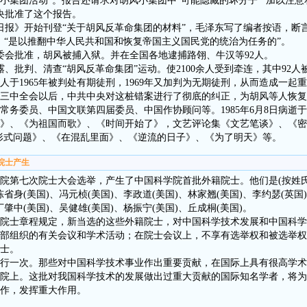
小集团活动”。报告还请求对胡风小集团中“可能隐藏的坏分子”“加以注意
共中央批准了这个报告。
人民日报》开始刊登“关于胡风反革命集团的材料”，毛泽东写了编者按语，断
，“是以推翻中华人民共和国和恢复帝国主义国民党的统治为任务的”。
常委会批准，胡风被捕入狱。并在全国各地逮捕路翎、牛汉等92人。
、批判、清查“胡风反革命集团”运动。使2100余人受到牵连，其中92人
人于1965年被判处有期徒刑，1969年又加判为无期徒刑，从而造成一起
一届三中全会以后，中共中央对这桩错案进行了彻底的纠正，为胡风等人恢复了
常务委员、中国文联第四届委员、中国作协顾问等。1985年6月8日病逝
》、《为祖国而歌》、《时间开始了》，文艺评论集《文艺笔谈》、《密
形式问题》、《在混乱里面》、《逆流的日子》、《为了明天》等。
籍院士产生
过中科院第七次院士大会选举，产生了中国科学院首批外籍院士。他们是(按姓
陈省身(美国)、冯元桢(美国)、李政道(美国)、林家翘(美国)、李约瑟(英国
丁肇中(美国)、吴健雄(美国)、杨振宁(美国)、丘成桐(美国)。
院士章程规定，新当选的这些外籍院士，对中国科学技术发展和中国科学
部组织的有关会议和学术活动；在院士会议上，不享有选举权和被选举权
士。
行一次。那些对中国科学技术事业作出重要贡献，在国际上具有很高学术
院上。这批对我国科学技术的发展做出过重大贡献的国际知名学者，将为
作，发挥重大作用。