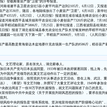
民日报》登载粮食亩产放“卫星”的浮夸报道。
河南省遂平县卫星农业社5亩小麦平均亩产达到2105斤。6月12日，又报
，亩产达3530斤。随后，各地陆续放出了小麦亩产“卫星”。6月16日，新
产4353斤。6月23日，《人民日报》报道湖北省谷城县先锋农业社小麦试
报道河南省西平县城关镇和平农业社2亩小麦创亩产7320斤的记录。7月1
6亩早稻试验田亩产5806斤。7月25日，新华社报道，江西省波阳县桂湖
《人民日报》报道了湖北省应城县春光农业社生产队长甘银发种的早稻平均亩产10
建园一社出现“天下第一田”，早稻亩产36900斤。9月5日，《人民日报》
麦亩产最高数是青海柴达木盆地赛什克农场第一生产队的8586斤，稻谷亩
)中国诗人、文艺理论家。原名张光人，湖北蕲春人。
年参加日本共产党与日本反战同盟。1933年被日本政府驱逐回国，抵上海，
为中国共产党领导的左翼文艺运动作出了一定的贡献。
作。抗日战争爆发后，按照党的方针从事进步文艺活动。曾在上海、武汉、
丛》、《希望》等文艺刊物，并撰写了大量文艺评论文章。1949年参加
中共中央政治局送了一份30万字的长篇报告，就文艺问题陈述了自己的意见。
中共中央宣传部向中共中央提交《关于开展批判胡风思想的报告》，要求在批
批判。
胡风给中央的报告是“很有系统地、坚决地宣传他的资产阶级唯心论的”，