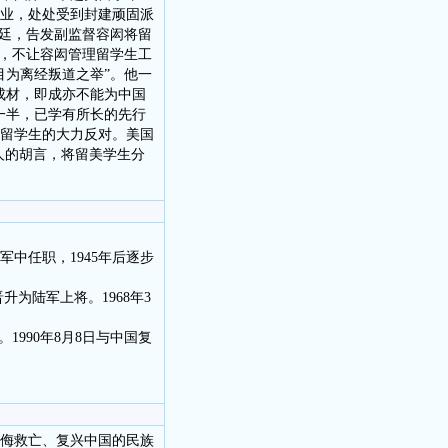
事业，处处受到封建顽固派
清廷，告发副监督容闳将留
使，不让容闳管理留学生工
目为离经叛道之举”。他一
成材，即成亦不能为中国
一半，已学有所长的先行
留学生的大力反对。美国
人的胡言，将留美学生分
军中任职，1945年后逐步
升为陆军上将。1968年3
1990年8月8日与中国复
。
侮救亡、复兴中国的民族