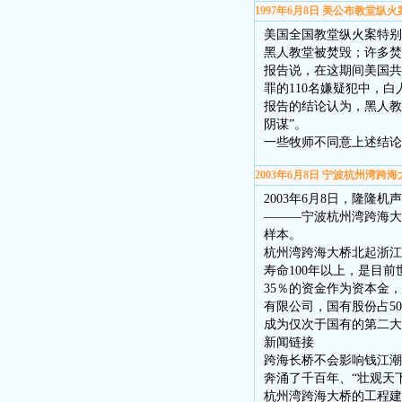
1997年6月8日 美公布教堂纵
美国全国教堂纵火案特别工
黑人教堂被焚毁；许多焚
报告说，在这期间美国共发
罪的110名嫌疑犯中，白
报告的结论认为，黑人教
阴谋”。
一些牧师不同意上述结论
2003年6月8日 宁波杭州湾跨
2003年6月8日，隆
———宁波杭州湾跨海大
样本。
杭州湾跨海大桥北起浙江
寿命100年以上，是目前
35％的资金作为资本金
有限公司，国有股份占5
成为仅次于国有的第二大
新闻链接
跨海长桥不会影响钱江潮
奔涌了千百年、“壮观天
杭州湾跨海大桥的工程建