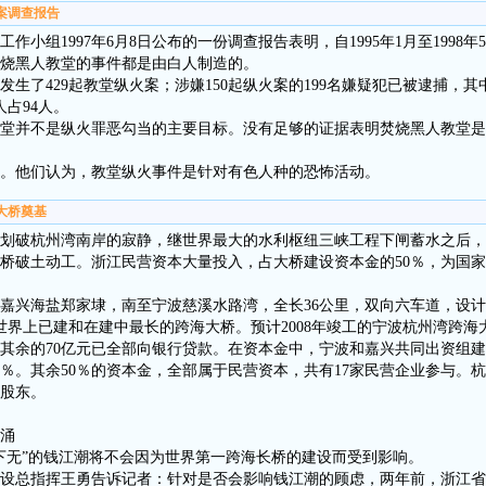
火案调查报告
作小组1997年6月8日公布的一份调查报告表明，自1995年1月至1998年
烧黑人教堂的事件都是由白人制造的。
生了429起教堂纵火案；涉嫌150起纵火案的199名嫌疑犯已被逮捕，其
人占94人。
堂并不是纵火罪恶勾当的主要目标。没有足够的证据表明焚烧黑人教堂是
。他们认为，教堂纵火事件是针对有色人种的恐怖活动。
海大桥奠基
隆机声划破杭州湾南岸的寂静，继世界最大的水利枢纽三峡工程下闸蓄水之后
桥破土动工。浙江民营资本大量投入，占大桥建设资本金的50％，为国
嘉兴海盐郑家埭，南至宁波慈溪水路湾，全长36公里，双向六车道，设计时
世界上已建和在建中最长的跨海大桥。预计2008年竣工的宁波杭州湾跨海大
，其余的70亿元已全部向银行贷款。在资本金中，宁波和嘉兴共同出资组
0％。其余50％的资本金，全部属于民营资本，共有17家民营企业参与。杭
股东。
涌
下无”的钱江潮将不会因为世界第一跨海长桥的建设而受到影响。
设总指挥王勇告诉记者：针对是否会影响钱江潮的顾虑，两年前，浙江省