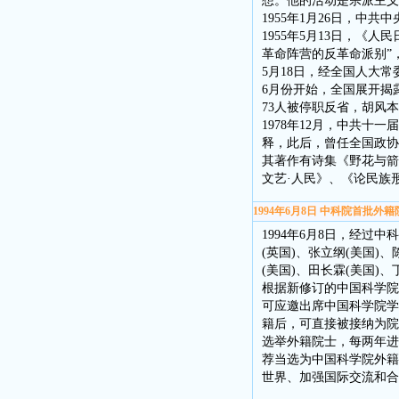
想。他的活动是宗派主义
1955年1月26日，中
1955年5月13日，《
革命阵营的反革命派别”
5月18日，经全国人大
6月份开始，全国展开揭露
73人被停职反省，胡风本
1978年12月，中共十
释，此后，曾任全国政协
其著作有诗集《野花与箭
文艺·人民》、《论民族
1994年6月8日 中科院首批外
1994年6月8日，经
(英国)、张立纲(美国)、
(美国)、田长霖(美国)、
根据新修订的中国科学院
可应邀出席中国科学院学
籍后，可直接被接纳为院
选举外籍院士，每两年进
荐当选为中国科学院外籍
世界、加强国际交流和合