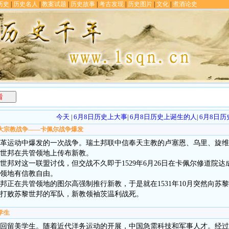
历史
|
历史名人
|
教案试题
|
历史故事
|
考古发现
|
历史图片
|
文化
|
煮酒论史
看
今天
6月8日历史上大事
6月8日历史上诞生的人
6月8日
|
|
|
次重大宗教战争——卡佩尔战争爆发
革运动中爆发的一次战争。瑞土邦联中信奉天主教的卢塞恩、乌里、旋维
世邦在共管领地上传布新教。
苏黎世邦对这一联盟讨伐，但交战不久即于1529年6月26日在卡佩尔修道院
领地有信教自由。
邦正在共管领地的图尔高强制推行新教，于是就在1531年10月突然向苏
佩尔打败苏黎世邦的军队，新教领袖茨温利战死。
学生
政府撤回留美学生。随着近代洋务运动的开展，中国急需科技和军事人才。经