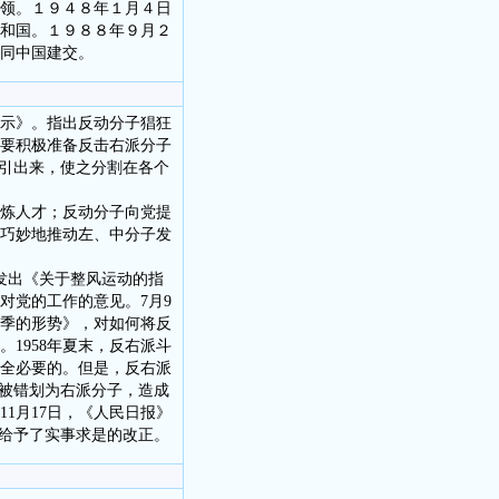
领。１９４８年１月４日
和国。１９８８年９月２
同中国建交。
指示》。指出反动分子猖狂
要积极准备反击右派分子
动引出来，使之分割在各个
炼人才；反动分子向党提
巧妙地推动左、中分子发
央发出《关于整风运动的指
对党的工作的意见。7月9
季的形势》，对如何将反
1958年夏末，反右派斗
全必要的。但是，反右派
部被错划为右派分子，造成
11月17日，《人民日报》
，给予了实事求是的改正。