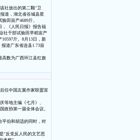
道该社放出的第二颗“卫
华社报道，湖北省谷城县星
验田亩产4689斤。
8日，《人民日报》报告福
农业社干部试验田早稻亩产
597斤。8月13日，新
报道广东省连县1.73亩
产最高数为广西环江县红旗
先后任中国左翼作家联盟宣
重庆等地主编《七月》、
全国政协第一届全体会议。
判俞平伯和胡适的同时，对
是“反党反人民的文艺思