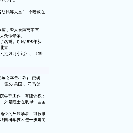
和考察”。
言胡风等人是“一个暗藏在
被捕，62人被隔离审查，
重大冤假错案。
名誉。胡风1979年获
于北京。
云期风习小记》、《剑·
氏英文字母排列)：巴顿
)、雷文(美国)、司马贺
院学部工作，有建议权；
，外籍院士在取得中国国
地位的外籍学者，可被推
我国科学技术进一步走向