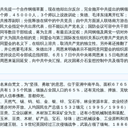
先提一个合作纲领草案，现在他却出尔反尔，完全抛开中共提出的纲领
个师，４５０００人，３个师以上设政训处；朱德、毛泽东须离开红军；
共推荐副职；分批释放在狱中的中共党员；由中共方面派人联络南方游击
民大会指定中共出席代表，但不能以共产党名义；国防会议可容中共干部
同等数目干部组成，蒋为主席，有最后决定权；共同纲领及两党一切对外
扩大为国共合组的党；同盟会与第三国际发生组织关系以代替共产党的关
同盟会的名义下，在组织上溶共，取消共产党的独立性。另外蒋还推翻了
，并公然要毛泽东、朱德出洋，周恩来明确表示不能同意同盟会的组织原
坚持设总司令部或总指挥部。６月１７日中共中央将周恩来１５日电所述
周恩来返回延安，向中共中央汇报。此次因蒋介石妄想控制中共及领导的
名来自梵文，为“坚强、勇敢”的意思。位于亚洲中南半岛。面积６７６
共有１３５个民族，缅族占全国人口的６５％，还有克伦族、掸族、克钦
的人信奉佛教。首都仰光。
天然气、锡、钨、铅、金、银、锌、宝石等。林业资源丰富。农业经济
逐步对外开放。人均国民生产总值１５３２缅元（１９９５／１９９６）
豆类。工业以碾米、木材加工和采矿业为主，还有小型机械制造和装配、
玉米、豆类、木材、矿产品、宝石、珍珠；进口机械设备、工业原料和消
封建王朝。１９世纪英国经过三次侵缅战争，武装占领了缅甸。１８８６