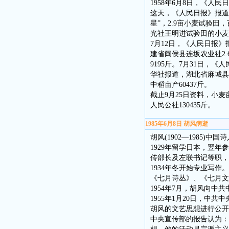
1958年6月8日，《人
这天，《人民日报》报道
星”，2.9亩小麦试验田
光社王明进试验田的小麦亩
7月12日，《人民日报》
建省闽侯县连坂农业社2.
9195斤。7月31日，
华社报道，湖北省麻城县溪
中稻亩产60437斤。
截止9月25日资料，小
人民公社130435斤。
1985年6月8日 胡风病逝
胡风(1902—1985
1929年留学日本，翌
传部长及左联书记等职，
1934年冬开始专业写
《七月诗丛》、《七月文
1954年7月，胡风向
1955年1月20日，
胡风的文艺思想进行公开
中央宣传部的报告认为：