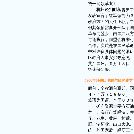
统一纲领草案》。
杭州谈判时蒋曾要中共
发表宣言；红军编制为３
政府方面的人任正职，中
但其领袖需离开部队；国
革命同盟会，由国共双方
讨论执行；同盟会将来可
合作。实质是在国民革命
中对许多具体问题的承诺
区政府人事安排等意见，
共产国际。６月１８日，
终未获结果。
1950年6月8日 我国与缅甸建交
缅甸，全称缅甸联邦。国
４７４万（１９９６），
族语为国语。全国８０％
矿产资源主要有石油、
之一。实行市场经济，并
花、花生、黄麻、甘蔗、
肥、制药业。出口大米、
统一的国家后，经历三个